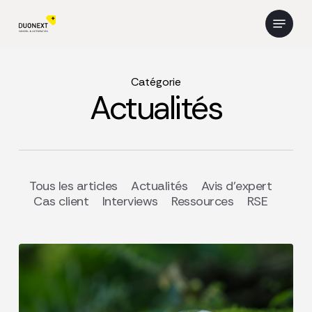
Skip
Menu
to
main
content
Catégorie
Actualités
Tous les articles
Actualités
Avis d’expert
Cas client
Interviews
Ressources
RSE
RAPPORT
ESG
2025