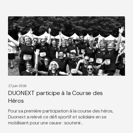
DUONEXT
participe
à
la
Course
des
Héros
17 juin 2018
DUONEXT participe à la Course des
Héros
Pour sa première participation à la course des héros,
Duonext a relevé ce défi sportif et solidaire en se
mobilisant pour une cause : soutenir…