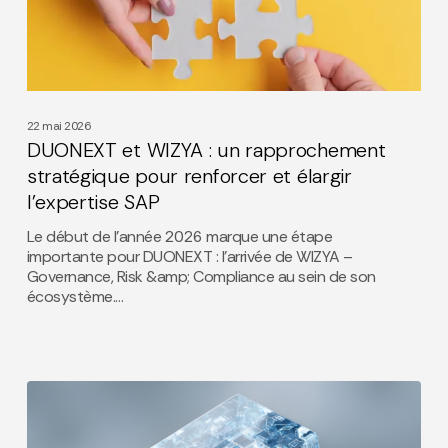
rapprochement
stratégique
pour
renforcer
et
élargir
22 mai 2026
l’expertise
DUONEXT et WIZYA : un rapprochement
SAP
stratégique pour renforcer et élargir
l’expertise SAP
Le début de l’année 2026 marque une étape
importante pour DUONEXT : l’arrivée de WIZYA –
Governance, Risk &amp; Compliance au sein de son
écosystème.…
L’ILLUSION DE
LA
BELLE INTERFACE