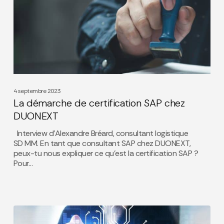
de
certification
SAP
chez
DUONEXT
4 septembre 2023
La démarche de certification SAP chez
DUONEXT
Interview d'Alexandre Bréard, consultant logistique
SD MM. En tant que consultant SAP chez DUONEXT,
peux-tu nous expliquer ce qu'est la certification SAP ?
Pour…
SAP
Analytics