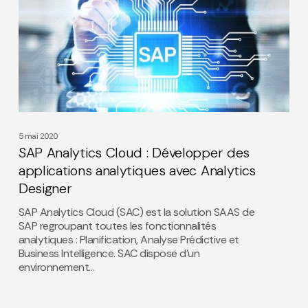
Cloud
:
Développer
des
applications
analytiques
avec
Analytics
Designer
5 mai 2020
SAP Analytics Cloud : Développer des
applications analytiques avec Analytics
Designer
SAP Analytics Cloud (SAC) est la solution SAAS de
SAP regroupant toutes les fonctionnalités
analytiques : Planification, Analyse Prédictive et
Business Intelligence. SAC dispose d’un
environnement…