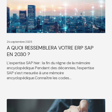
VOTRE
ERP
SAP
EN
2030
?
24 septembre 2025
A QUOI RESSEMBLERA VOTRE ERP SAP
EN 2030 ?
L’expertise SAP hier : la fin du règne de la mémoire
encyclopédique Pendant des décennies, l’expertise
SAP s’est mesurée à une mémoire
encyclopédique.Connaître les codes…
La
démarche