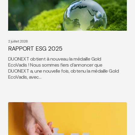
2 juillet 2026
RAPPORT ESG 2025
DUONEXT obtient à nouveau la médaille Gold
EcoVadis ! Nous sommes fiers d’annoncer que
DUONEXT a, une nouvelle fois, obtenu la médaille Gold
EcoVadis, avec…
DUONEXT
et
WIZYA
:
un