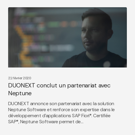
DUONEXT
conclut
un
partenariat
avec
Neptune
21 février 2020
DUONEXT conclut un partenariat avec
Neptune
DUONEXT annonce son partenariat avec la solution
Neptune Software et renforce son expertise dans le
développement d’applications SAP Fiori®. Certifiée
SAP®, Neptune Software permet de…