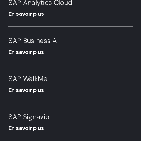
SAP Analytics Cloud
Cloud
En savoir plus
SAP
Business
SAP Business AI
AI
En savoir plus
SAP
WalkMe
SAP WalkMe
En savoir plus
SAP
Signavio
SAP Signavio
En savoir plus