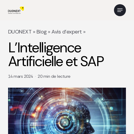
Skip
Menu
to
main
content
DUONEXT
»
Blog
»
Avis d’expert
»
L’Intelligence
Artificielle et SAP
14 mars 2024
20 min de lecture